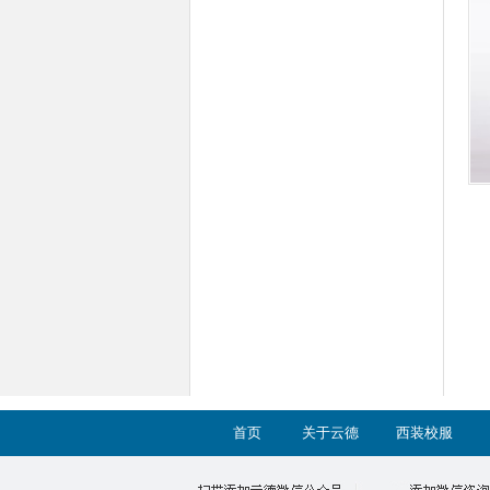
首页
关于云德
西装校服