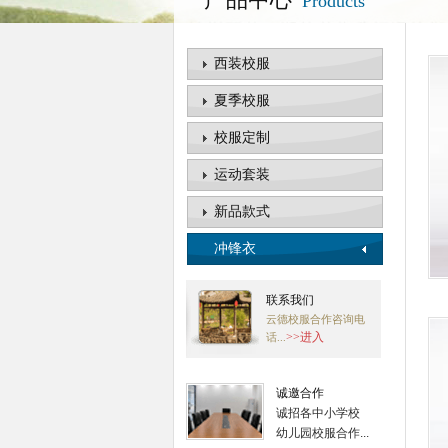
Products
西装校服
夏季校服
校服定制
运动套装
新品款式
冲锋衣
联系我们
云德校服合作咨询电
>>进入
话...
诚邀合作
诚招各中小学校
幼儿园校服合作...