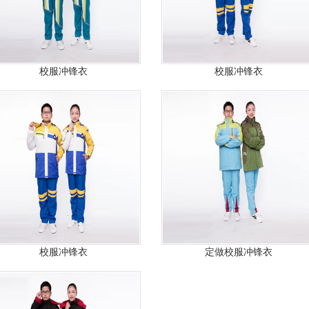
校服冲锋衣
校服冲锋衣
校服冲锋衣
定做校服冲锋衣