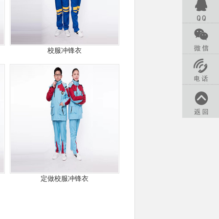
校服冲锋衣
定做校服冲锋衣