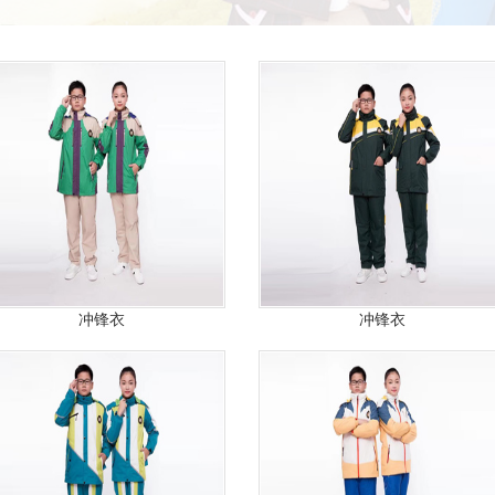
冲锋衣
冲锋衣