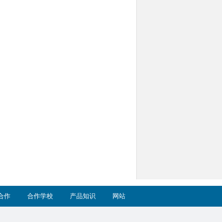
合作
合作学校
产品知识
网站