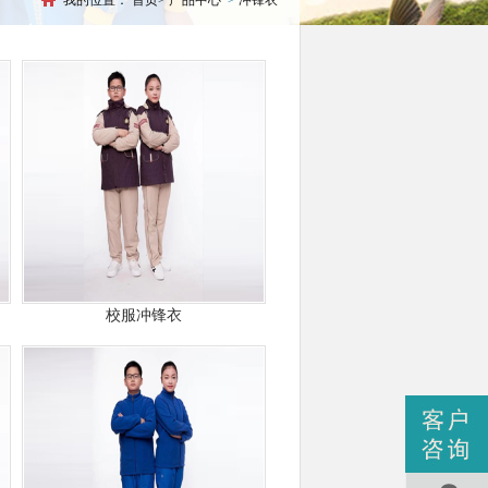
我的位置：
首页
> 产品中心
>
冲锋衣
校服冲锋衣