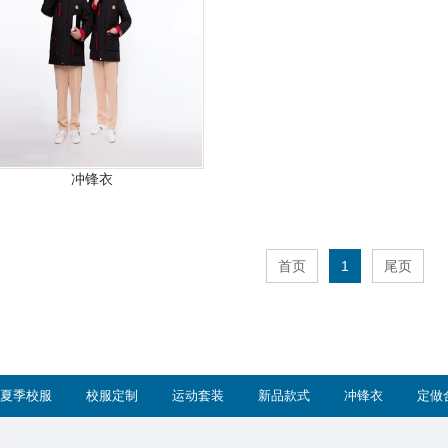
冲锋衣
首页
1
尾页
夏季校服
校服定制
运动套装
新品款式
冲锋衣
定做
地图