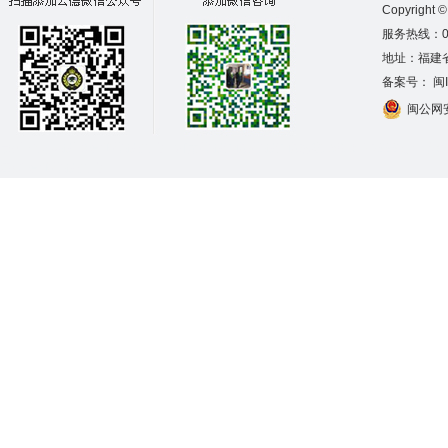
Copyright
服务热线：059
地址：福建省
备案号：
闽I
闽公网安
泉州市云德服饰(专业校服加工厂,河南校服订做)校服订做热线18016742999是
应商,专业校服加工厂